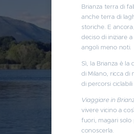
Brianza terra di f
anche terra di lagh
storiche. E ancora
deciso di iniziare 
angoli meno noti.
Sì, la Brianza è la
di Milano, ricca di
di percorsi ciclabil
Viaggiare in Brian
vivere vicino a cos
fuori, magari solo 
conoscerla.