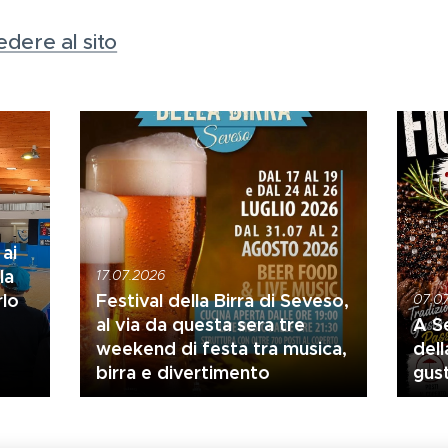
edere al sito
 ai
la
17.07.2026
rlo
Festival della Birra di Seveso,
07.0
al via da questa sera tre
A Se
weekend di festa tra musica,
dell
birra e divertimento
gus