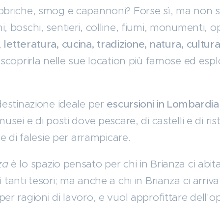
abbriche, smog e capannoni? Forse sì, ma non s
i, boschi, sentieri, colline, fiumi, monumenti, o
,
letteratura, cucina, tradizione, natura, cultur
a scoprirla nelle sue location più famose ed espl
 destinazione ideale per
escursioni in Lombardi
 musei e di posti dove pescare, di castelli e di ri
i e di falesie per arrampicare.
za
è lo spazio pensato per chi in Brianza ci abit
ì tanti tesori; ma anche a chi in Brianza ci arr
per ragioni di lavoro, e vuol approfittare dell'o