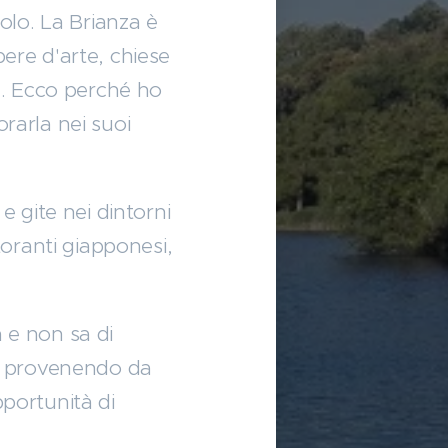
olo. La Brianza è
pere d'arte, chiese
a
. Ecco perché ho
orarla nei suoi
a
e gite nei dintorni
storanti giapponesi,
a e non sa di
iva provenendo da
pportunità di