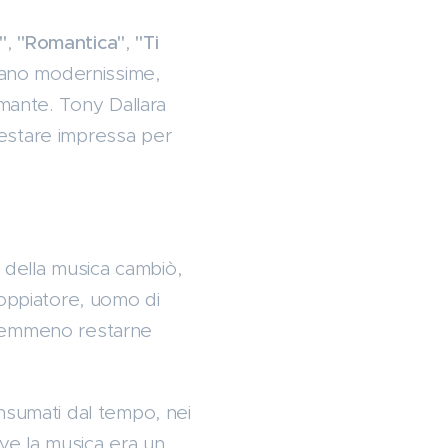
"
,
"Romantica"
,
"Ti
erano modernissime,
rmante. Tony Dallara
restare impressa per
o della musica cambiò,
doppiatore, uomo di
 nemmeno restarne
nsumati dal tempo, nei
ove la musica era un