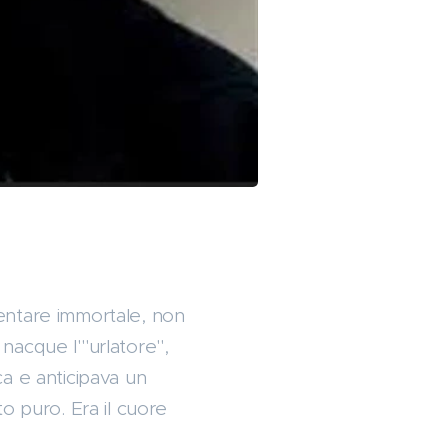
ventare immortale, non
nacque l'"urlatore",
a e anticipava un
o puro. Era il cuore