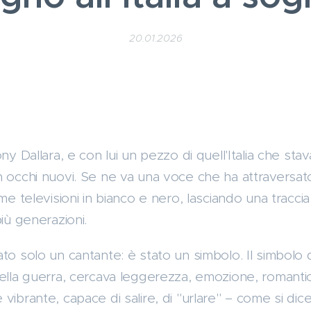
20.01.2026
ony Dallara, e con lui un pezzo di quell'Italia che st
 occhi nuovi. Se ne va una voce che ha attraversato 
ime televisioni in bianco e nero, lasciando una tracci
più generazioni.
to solo un cantante: è stato un simbolo. Il simbolo
ella guerra, cercava leggerezza, emozione, romantic
vibrante, capace di salire, di "urlare" – come si dic