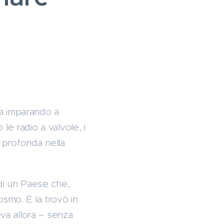
ava imparando a
le radio a valvole, i
a profonda nella
 di un Paese che,
ismo. E la trovò in
eva allora – senza