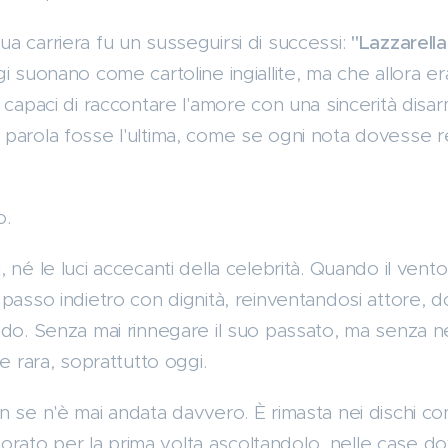
a carriera fu un susseguirsi di successi:
"Lazzarella
i suonano come cartoline ingiallite, ma che allora 
 capaci di raccontare l'amore con una sincerità disa
parola fosse l'ultima, come se ogni nota dovesse 
o.
 né le luci accecanti della celebrità. Quando il vent
 passo indietro con dignità, reinventandosi attore, 
ndo. Senza mai rinnegare il suo passato, ma senza
e rara, soprattutto oggi.
n se n'è mai andata davvero. È rimasta nei dischi co
namorato per la prima volta ascoltandolo, nelle case d