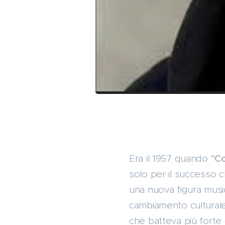
Era il 1957 quando
"C
solo per il successo 
una nuova figura musi
cambiamento culturale 
che batteva più forte 