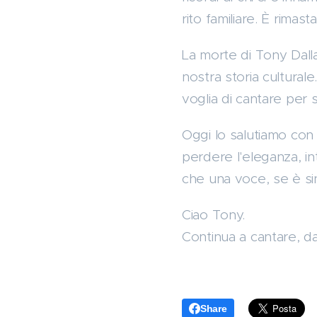
rito familiare. È rim
La morte di Tony Dallar
nostra storia culturale
voglia di cantare per se
Oggi lo salutiamo con
perdere l'eleganza, in
che una voce, se è sinc
Ciao Tony.
Continua a cantare, da
Share