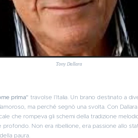
Tony Dallara
ome prima"
travolse l'Italia. Un brano destinato a di
clamoroso, ma perché segnò una svolta. Con Dallara 
cale che rompeva gli schemi della tradizione melodic
profondo. Non era ribellione, era passione allo stat
della paura.