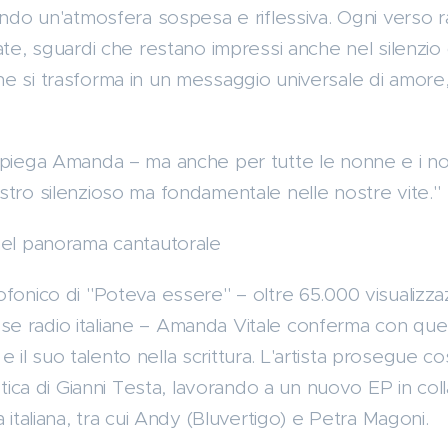
eando un'atmosfera sospesa e riflessiva. Ogni verso 
ate, sguardi che restano impressi anche nel silenzi
e si trasforma in un messaggio universale di amore,
spiega Amanda – ma anche per tutte le nonne e i n
stro silenzioso ma fondamentale nelle nostre vite."
nel panorama cantautorale
ofonico di "Poteva essere" – oltre 65.000 visualizz
e radio italiane – Amanda Vitale conferma con que
a e il suo talento nella scrittura. L'artista prosegue c
istica di Gianni Testa, lavorando a un nuovo EP in co
 italiana, tra cui Andy (Bluvertigo) e Petra Magoni.