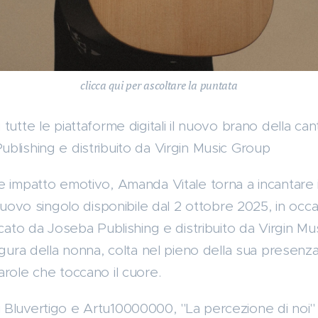
clicca qui per ascoltare la puntata
utte le piattaforme digitali il nuovo brano della canta
blishing e distribuito da Virgin Music Group
e impatto emotivo, Amanda Vitale torna a incantare i
 nuovo singolo disponibile dal 2 ottobre 2025, in occ
icato da Joseba Publishing e distribuito da Virgin M
igura della nonna, colta nel pieno della sua presenz
arole che toccano il cuore.
Bluvertigo e Artu10000000, "La percezione di noi"