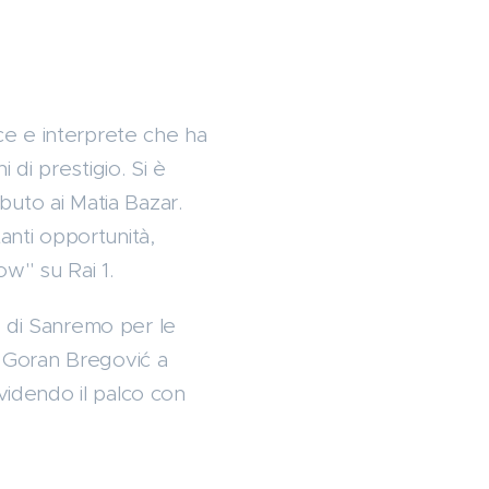
ice e interprete che ha
 di prestigio. Si è
ibuto ai Matia Bazar.
anti opportunità,
w" su Rai 1.
n di Sanremo per le
di Goran Bregović a
videndo il palco con