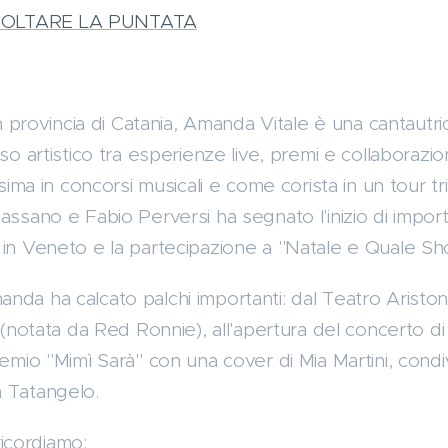
COLTARE LA PUNTATA
 in provincia di Catania, Amanda Vitale è una cantautr
so artistico tra esperienze live, premi e collaborazioni
ssima in concorsi musicali e come corista in un tour tr
assano e Fabio Perversi ha segnato l'inizio di import
 in Veneto e la partecipazione a "Natale e Quale Sho
nda ha calcato palchi importanti: dal Teatro Aristo
c (notata da Red Ronnie), all'apertura del concerto 
remio "Mimì Sarà" con una cover di Mia Martini, condi
 Tatangelo.
 ricordiamo: