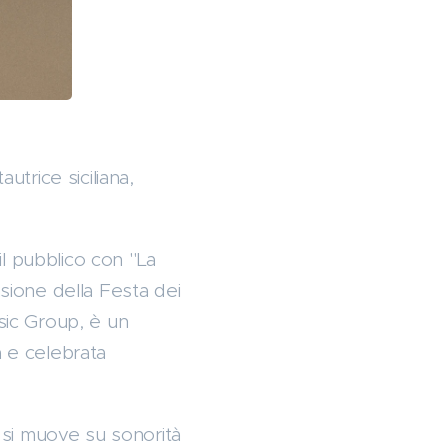
utrice siciliana,
l pubblico con "La
asione della Festa dei
usic Group, è un
a e celebrata
 si muove su sonorità