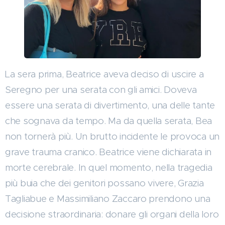
La sera prima, Beatrice aveva deciso di uscire a
Seregno per una serata con gli amici. Doveva
essere una serata di divertimento, una delle tante
che sognava da tempo. Ma da quella serata, Bea
non tornerà più. Un brutto incidente le provoca un
grave trauma cranico. Beatrice viene dichiarata in
morte cerebrale. In quel momento, nella tragedia
più buia che dei genitori possano vivere, Grazia
Tagliabue e Massimiliano Zaccaro prendono una
decisione straordinaria: donare gli organi della loro