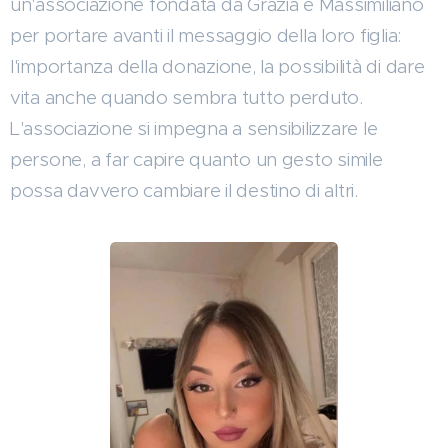
un'associazione fondata da Grazia e Massimiliano
per portare avanti il messaggio della loro figlia:
l'importanza della donazione, la possibilità di dare
vita anche quando sembra tutto perduto.
L'associazione si impegna a sensibilizzare le
persone, a far capire quanto un gesto simile
possa davvero cambiare il destino di altri.