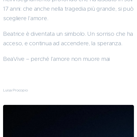
17 anni: che anche nella tragedia più grande, si può
scegliere l'amore.
Beatrice è diventata un simbolo. Un sorriso che ha
acceso, e continua ad accendere, la speranza.
BeaVive – perché l'amore non muore mai
Luisa Procopio