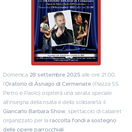
Domenica
28 settembre 2025
alle ore 21:00,
l'
Oratorio di Asnago di Cermenate
(Piazza SS
Pietro e Paolo) ospiterà una serata speciale
all'insegna della risata e della solidarietà: il
Giancarlo Barbara Show
, spettacolo di cabaret
organizzato per la
raccolta fondi a sostegno
delle opere parrocchiali
.