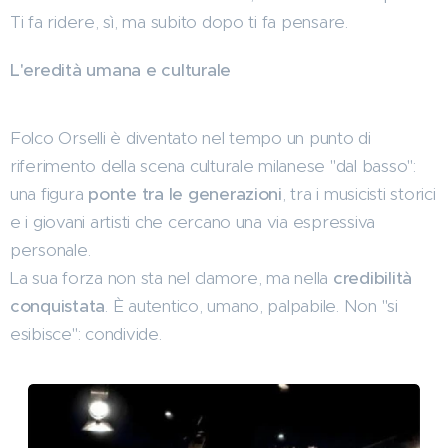
Ti fa ridere, sì, ma subito dopo ti fa pensare.
L'eredità umana e culturale
Folco Orselli è diventato nel tempo un punto di
riferimento della scena culturale milanese "dal basso":
una figura
ponte tra le generazioni
, tra i musicisti storici
e i giovani artisti che cercano una via espressiva
personale.
La sua forza non sta nel clamore, ma nella
credibilità
conquistata
. È autentico, umano, palpabile. Non "si
esibisce": condivide.