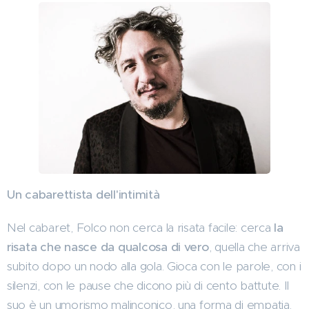
Un cabarettista dell'intimità
Nel cabaret, Folco non cerca la risata facile: cerca
la
risata che nasce da qualcosa di vero
, quella che arriva
subito dopo un nodo alla gola. Gioca con le parole, con i
silenzi, con le pause che dicono più di cento battute. Il
suo è un umorismo malinconico, una forma di empatia.