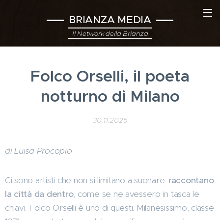
BRIANZA MEDIA
Il Network della Brianza
Folco Orselli, il poeta
notturno di Milano
30.11.2025
di Luisa Procopio
Ci sono artisti che non si limitano a suonare:
raccontano
la città da dentro
, come se ne avessero in tasca le
chiavi. Folco Orselli è uno di questi. Milanesissimo, classe