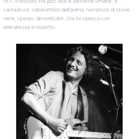
1971, cresciuto tra jazz club e periferie umane, è
cantautore, cabarettista dell'anima, narratore di storie
vere, spesso dimenticate, che lui ripesca con
delicatezza e rispetto.