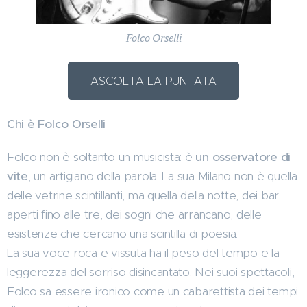
Folco Orselli
ASCOLTA LA PUNTATA
Chi è Folco Orselli
Folco non è soltanto un musicista: è
un osservatore di
vite
, un artigiano della parola. La sua Milano non è quella
delle vetrine scintillanti, ma quella della notte, dei bar
aperti fino alle tre, dei sogni che arrancano, delle
esistenze che cercano una scintilla di poesia.
La sua voce roca e vissuta ha il peso del tempo e la
leggerezza del sorriso disincantato. Nei suoi spettacoli,
Folco sa essere ironico come un cabarettista dei tempi