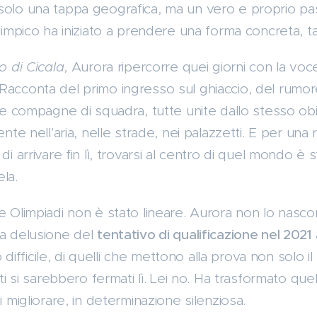
solo una tappa geografica, ma un vero e proprio pass
limpico ha iniziato a prendere una forma concreta, tan
o di Cicala
, Aurora ripercorre quei giorni con la voce
Racconta del primo ingresso sul ghiaccio, del rumore
 le compagne di squadra, tutte unite dallo stesso obi
ente nell'aria, nelle strade, nei palazzetti. E per una r
di arrivare fin lì, trovarsi al centro di quel mondo è
la.
le Olimpiadi non è stato lineare. Aurora non lo nasc
la delusione del
tentativo di qualificazione nel 2021 
ifficile, di quelli che mettono alla prova non solo il
lti si sarebbero fermati lì. Lei no. Ha trasformato que
i migliorare, in determinazione silenziosa.