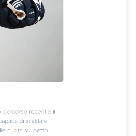
uo percorso recente:
il
capace di scaldare il
le cucita sul petto.