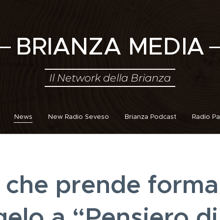
BRIANZA MEDIA
Il Network della Brianza
News
New Radio Seveso
Brianza Podcast
Radio Pa
o che prende forma
elo a “Pensiero di 