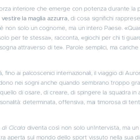
orza interiore che emerge con potenza durante la p
vestire la maglia azzurra
, di cosa significhi rappresen
é non solo un cognome, ma un intero Paese. «Quan
olo per te stessa», racconta, «giochi per chi ti guard
 sogna attraverso di te». Parole semplici, ma carich
tà, fino ai palcoscenici internazionali, il viaggio di Aur
redono nei sogni anche quando sembrano troppo gr
è quello di osare, di creare, di spingere la squadra in
sonalità: determinata, offensiva, mai timorosa di tent
 di Cicala
diventa così non solo un'intervista, ma un
tra aperta sul mondo dello sport vissuto nella sua 