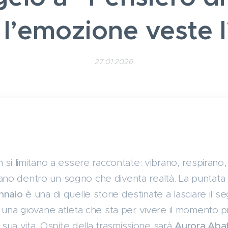
l’emozione veste l
27.01.2026
 si limitano a essere raccontate: vibrano, respirano
no dentro un sogno che diventa realtà. La puntata
nnaio
è una di quelle storie destinate a lasciare il 
 una giovane atleta che sta per vivere il momento pi
a sua vita. Ospite della trasmissione sarà
Aurora Aba