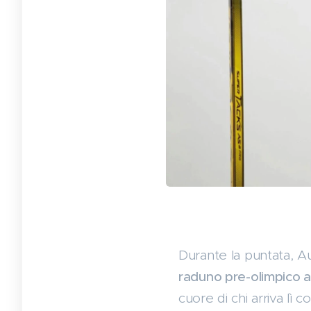
AURORA AB
Durante la puntata, A
raduno pre-olimpico a
cuore di chi arriva lì 