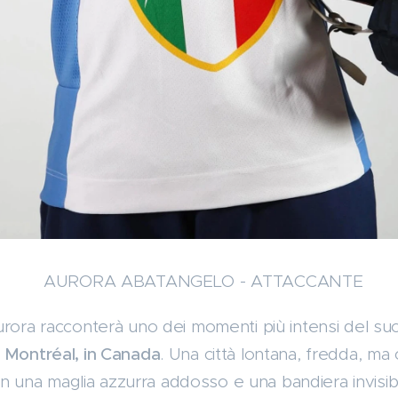
ATANGELO - ATTACCANTE
urora racconterà uno dei momenti più intensi del s
 Montréal, in Canada
. Una città lontana, fredda, ma 
con una maglia azzurra addosso e una bandiera invisibi