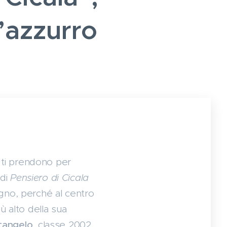
’azzurro
, ti prendono per
 di
Pensiero di Cicala
segno, perché al centro
ù alto della sua
tangelo
, classe 2002,