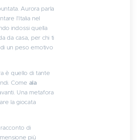
untata. Aurora parla
tare l'Italia nel
do indossi quella
a da casa, per chi ti
e di un peso emotivo
ora è quello di tante
andi. Come
ala
 avanti. Una metafora
are la giocata
 racconto di
dimensione più