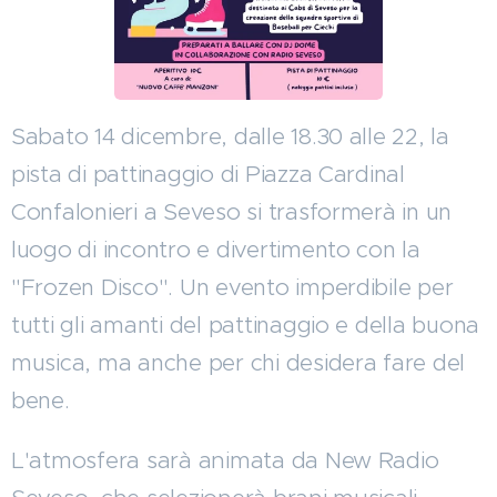
Sabato 14 dicembre, dalle 18.30 alle 22, la
pista di pattinaggio di Piazza Cardinal
Confalonieri a Seveso si trasformerà in un
luogo di incontro e divertimento con la
"Frozen Disco". Un evento imperdibile per
tutti gli amanti del pattinaggio e della buona
musica, ma anche per chi desidera fare del
bene.
L'atmosfera sarà animata da New Radio