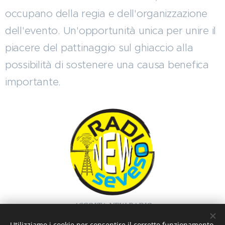
occupano della regia e dell'organizzazione
dell'evento. Un'opportunità unica per unire il
piacere del pattinaggio sul ghiaccio alla
possibilità di sostenere una causa benefica
importante.
ASCOLTA NEW RADIO
SEVESO
Utilizziamo i cookie per consentire il corretto funzionamento