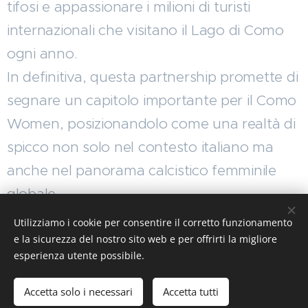
tifosi e appassionare i milioni di turisti
internazionali che visitano il Lago di Como
ogni anno.
In definitiva, questa partnership promette di
segnare un capitolo importante per il Como
Women, posizionandolo come una realtà di
spicco non solo nel contesto italiano ma
anche nel panorama calcistico femminile
globale.
Utilizziamo i cookie per consentire il corretto funzionamento
e la sicurezza del nostro sito web e per offrirti la migliore
Share
esperienza utente possibile.
Accetta solo i necessari
Accetta tutti