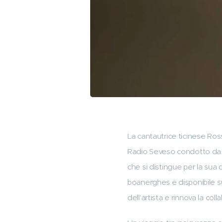
La cantautrice ticinese Ros
Radio Seveso condotto da L
che si distingue per la sua 
boanerghes e disponibile su 
dell'artista e rinnova la co