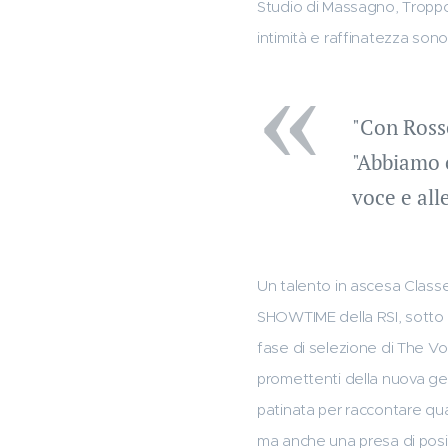
Studio di Massagno, Troppo 
intimità e raffinatezza sono
"Con Rosse
"Abbiamo c
voce e all
Un talento in ascesa Classe
SHOWTIME della RSI, sotto l
fase di selezione di The Voi
promettenti della nuova ge
patinata per raccontare qua
ma anche una presa di posiz