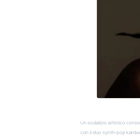
Un sodalizio artistico cons
con il duo synth-pop karda