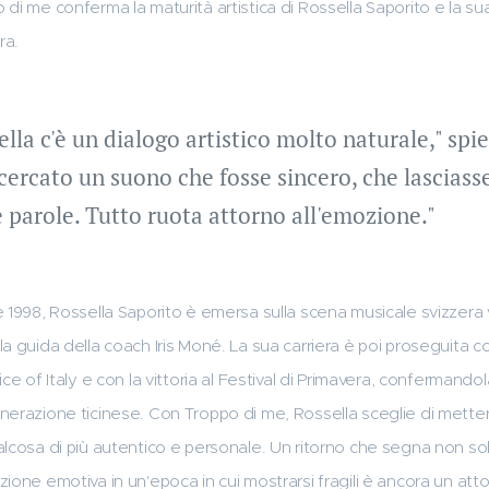
di me conferma la maturità artistica di Rossella Saporito e la su
ra.
lla c'è un dialogo artistico molto naturale," spi
ercato un suono che fosse sincero, che lasciasse
e parole. Tutto ruota attorno all'emozione."
 1998, Rossella Saporito è emersa sulla scena musicale svizzera 
a guida della coach Iris Moné. La sua carriera è poi proseguita co
ce of Italy e con la vittoria al Festival di Primavera, confermando
nerazione ticinese. Con Troppo di me, Rossella sceglie di mette
lcosa di più autentico e personale. Un ritorno che segna non sol
ione emotiva in un'epoca in cui mostrarsi fragili è ancora un atto