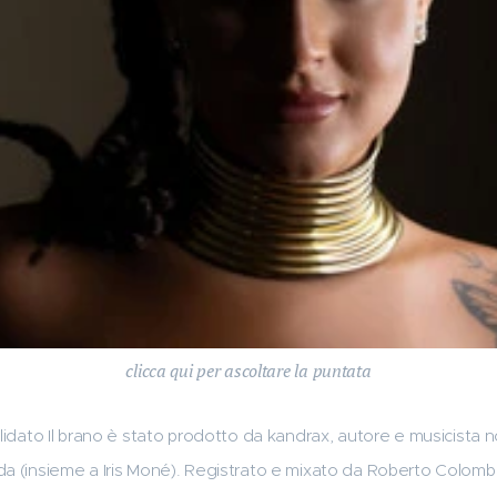
clicca qui per ascoltare la puntata
olidato Il brano è stato prodotto da kandrax, autore e musicista n
da (insieme a Iris Moné). Registrato e mixato da Roberto Colom