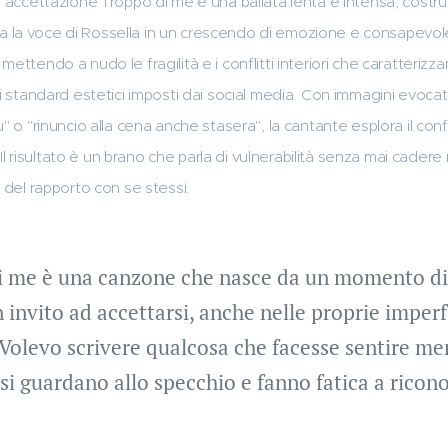
e accettazione Troppo di me è una ballata lenta e intensa, costrui
la voce di Rossella in un crescendo di emozione e consapevolezza
ettendo a nudo le fragilità e i conflitti interiori che caratteri
li standard estetici imposti dai social media. Con immagini evoc
" o "rinuncio alla cena anche stasera", la cantante esplora il confi
. Il risultato è un brano che parla di vulnerabilità senza mai cadere
 del rapporto con se stessi.
i me è una canzone che nasce da un momento di 
 invito ad accettarsi, anche nelle proprie imperf
"Volevo scrivere qualcosa che facesse sentire men
 si guardano allo specchio e fanno fatica a ricono