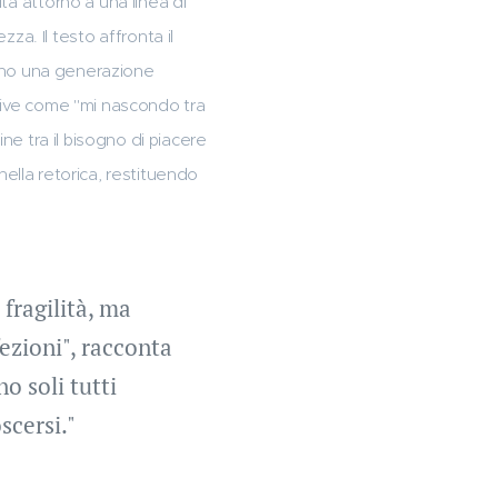
ta attorno a una linea di
. Il testo affronta il
zzano una generazione
ative come "mi nascondo tra
ne tra il bisogno di piacere
 nella retorica, restituendo
fragilità, ma
ezioni", racconta
o soli tutti
scersi."