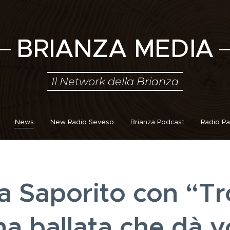
BRIANZA MEDIA
Il Network della Brianza
News
New Radio Seveso
Brianza Podcast
Radio Pa
a Saporito con “T
a ballata che dà v