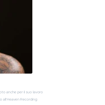
oto anche per il suo lavoro
bo all'Heaven Recording