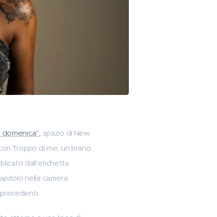
la domenica",
spazio di New
con Troppo di me, un brano
blicato dall'etichetta
pitolo nella carriera
i precedenti.