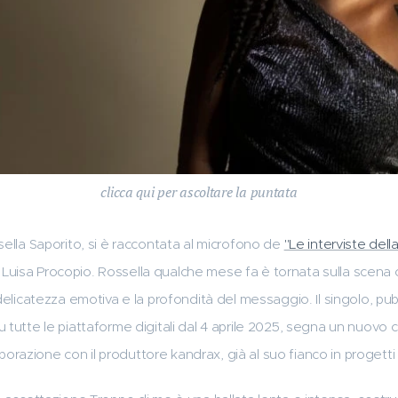
clicca qui per ascoltare la puntata
sella Saporito, si è raccontata al microfono de
"Le interviste del
uisa Procopio. Rossella qualche mese fa è tornata sulla scena 
delicatezza emotiva e la profondità del messaggio. Il singolo, pub
tutte le piattaforme digitali dal 4 aprile 2025, segna un nuovo ca
llaborazione con il produttore kandrax, già al suo fianco in progett