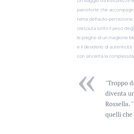
Un viaggio tra insicurezze 
pianoforte che accompagna 
tema dell'auto-percezione, m
cresciuta sotto il peso deg
le pieghe di un maglione blu
e il desiderio di autenticità
con sincerità la complessità
"Troppo d
diventa un
Rossella. 
quelli che